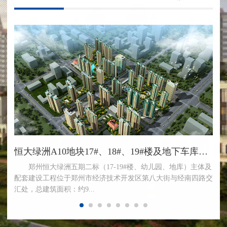
园
恒大绿洲A10地块17#、18#、19#楼及地下车库工程
郑州恒大绿洲五期二标（17-19#楼、幼儿园、地库）主体及
配套建设工程位于郑州市经济技术开发区第八大街与经南四路交
汇处，总建筑面积：约9...