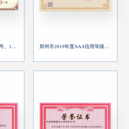
恒大绿洲项目A10地块17号、18号、19号楼及地下车库工程荣获“2018~2019年度中国建设工程鲁班奖（国家优质工程）”
郑州市2019年度AAA信用等级证书