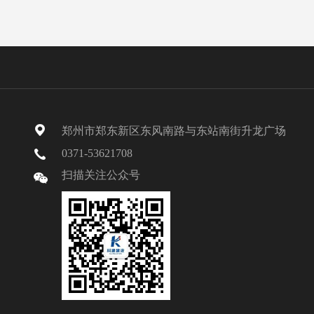
郑州市郑东新区东风南路与东站南街升龙广场
0371-53621708
扫描关注公众号