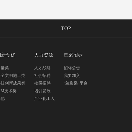
TOP
创新创优
人力资源
集采招标
质量类
人才战略
招标公告
安全文明施工类
社会招聘
我要加入
科技创新成果类
校园招聘
“筑集采”平台
IM技术类
培训发展
其他
产业化工人