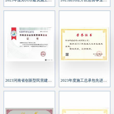
2023河南省创新型民营建筑企业
2023年度施工总承包先进企业