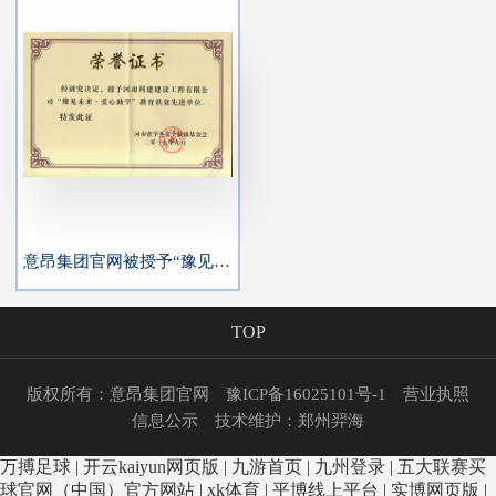
意昂集团官网被授予“豫见未来 · 爱心助学教育扶贫先进单位”
TOP
版权所有：意昂集团官网
豫ICP备16025101号-1
营业执照
信息公示
技术维护：
郑州羿海
万搏足球
|
开云kaiyun网页版
|
九游首页
|
九州登录
|
五大联赛买
球官网（中国）官方网站
|
xk体育
|
平博线上平台
|
实博网页版
|