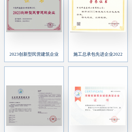
2023创新型民营建筑企业
施工总承包先进企业2022