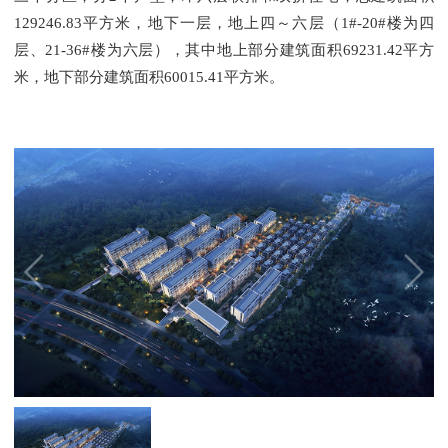
129246.83平方米，地下一层，地上四～六层（1#-20#楼为四
层、21-36#楼为六层），其中地上部分建筑面积69231.42平方
米，地下部分建筑面积60015.41平方米。