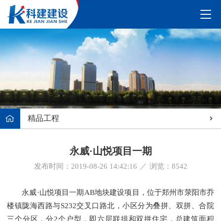
精品工程
永威·山悦项目一期
发布时间：2019-08-26 14:42:16
／
浏览：
8542
永威·山悦项目一期AB地块建设项目，位于郑州市荥阳市乔
楼镇陇海西路与S232交叉口路北，小区分为叠拼、双拼、合院
三个分区，分2个户型，即六层联排和双拼住宅，总建筑面积