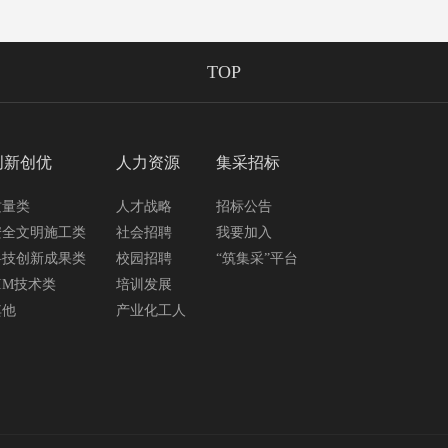
TOP
创新创优
人力资源
集采招标
质量类
人才战略
招标公告
安全文明施工类
社会招聘
我要加入
科技创新成果类
校园招聘
“筑集采”平台
IM技术类
培训发展
其他
产业化工人