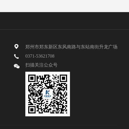
郑州市郑东新区东风南路与东站南街升龙广场
0371-53621708
扫描关注公众号