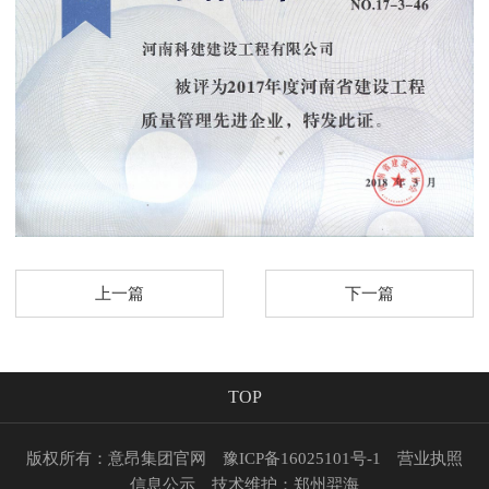
上一篇
下一篇
TOP
版权所有：意昂集团官网
豫ICP备16025101号-1
营业执照
信息公示
技术维护：
郑州羿海