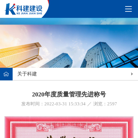
关于科建
2020年度质量管理先进称号
发布时间：2022-03-31 15:33:34
／
浏览：
2597