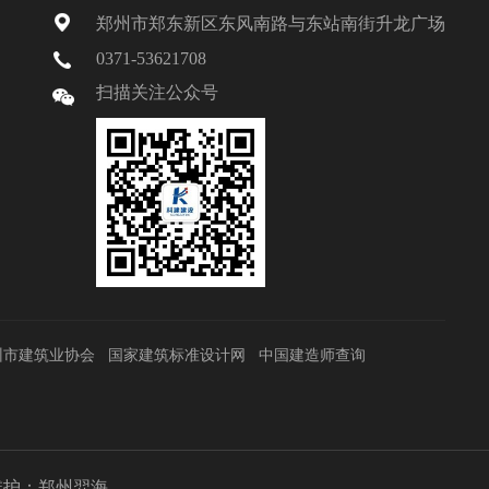
郑州市郑东新区东风南路与东站南街升龙广场
0371-53621708
扫描关注公众号
州市建筑业协会
国家建筑标准设计网
中国建造师查询
护：
郑州羿海