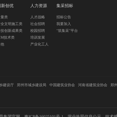
创新创优
人力资源
集采招标
质量类
人才战略
招标公告
安全文明施工类
社会招聘
我要加入
科技创新成果类
校园招聘
“筑集采”平台
IM技术类
培训发展
其他
产业化工人
乡建设厅
郑州市城乡建设局
中国建筑业协会
河南省建筑业协会
郑
意昂集团官网
豫ICP备16025101号-1
营业执照信息公示
技术维